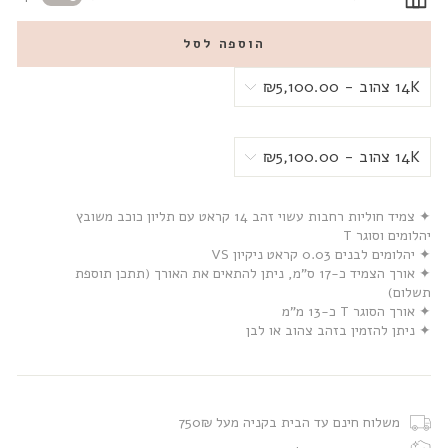
הוספה לסל
✦ צמיד חוליות רחבות עשוי זהב 14 קראט עם תליון כוכב משובץ
יהלומים וסוגר T
✦ יהלומים לבנים 0.03 קראט ניקיון VS
✦ אורך הצמיד כ-17 ס”מ, ניתן להתאים את האורך (תתכן תוספת
תשלום)
✦ אורך הסוגר T כ-13 מ”מ
✦ ניתן להזמין בזהב צהוב או לבן
משלוח חינם עד הבית בקניה מעל 750₪