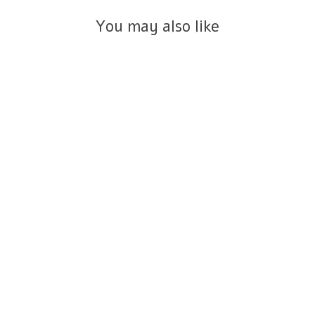
You may also like
צמיד מוניקה טי כוכב קטן זהב 14K
₪5,100