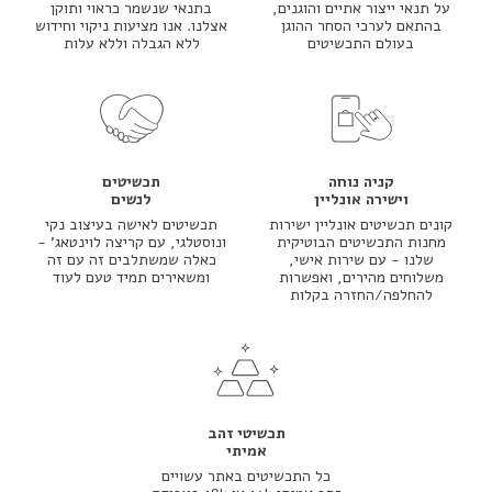
על תנאי ייצור אתיים והוגנים,
בתנאי שנשמר כראוי ותוקן
בהתאם לערכי הסחר ההוגן
אצלנו. אנו מציעות ניקוי וחידוש
בעולם התכשיטים
ללא הגבלה וללא עלות
קניה נוחה
תכשיטים
וישירה אונליין
לנשים
קונים תכשיטים אונליין ישירות
תכשיטים לאישה בעיצוב נקי
מחנות התכשיטים הבוטיקית
ונוסטלגי, עם קריצה לוינטאג' -
שלנו - עם שירות אישי,
כאלה שמשתלבים זה עם זה
משלוחים מהירים, ואפשרות
ומשאירים תמיד טעם לעוד
להחלפה/החזרה בקלות
תכשיטי זהב
אמיתי
כל התכשיטים באתר עשויים