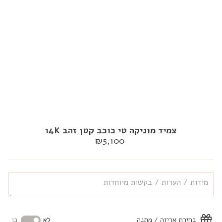
צמיד מוניקה טי כוכב קטן זהב 14K
מחיר
₪5,100
רגיל
בחירת אריזה / מתנה
לא
כן