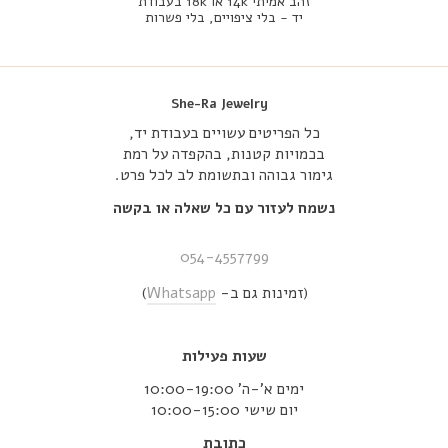
זהב אמיתי 14k או 18k בעבודת
יד - בלי ציפויים, בלי פשרות
She-Ra Jewelry
כל הפריטים עשויים בעבודת יד,
בכמויות קטנות, בהקפדה על רמת
גימור גבוהה ובתשומת לב לכל פרט.
נשמח לעזור עם כל שאלה או בקשה
054-4557799
(זמינות גם ב-
Whatsapp
)
שעות פעילות
ימים א’-ה’ 10:00-19:00
יום שישי 10:00-15:00
כתובת