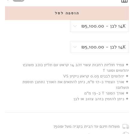
הוספה לסל
✦ צמיד חוליות רחבות עשוי זהב 14 קראט עם תליון כוכב משובץ
יהלומים וסוגר T
✦ יהלומים לבנים 0.03 קראט ניקיון VS
✦ אורך הצמיד כ-17 ס”מ, ניתן להתאים את האורך (תתכן תוספת
תשלום)
✦ אורך הסוגר T כ-13 מ”מ
✦ ניתן להזמין בזהב צהוב או לבן
משלוח חינם עד הבית בקניה מעל 750₪