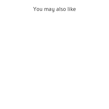
You may also like
צמיד מוניקה טי כוכב קטן זהב 14K
₪5,100