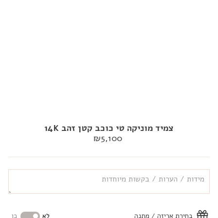
צמיד מוניקה טי כוכב קטן זהב 14K
מחיר
₪5,100
רגיל
בחירת אריזה / מתנה
לא
כן