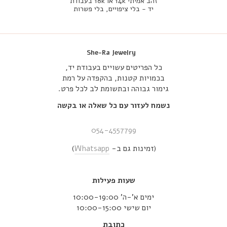
זהב אמיתי 14k או 18k בעבודת
יד - בלי ציפויים, בלי פשרות
She-Ra Jewelry
כל הפריטים עשויים בעבודת יד,
בכמויות קטנות, בהקפדה על רמת
גימור גבוהה ובתשומת לב לכל פרט.
נשמח לעזור עם כל שאלה או בקשה
054-4557799
(זמינות גם ב-
Whatsapp
)
שעות פעילות
ימים א’-ה’ 10:00-19:00
יום שישי 10:00-15:00
כתובת