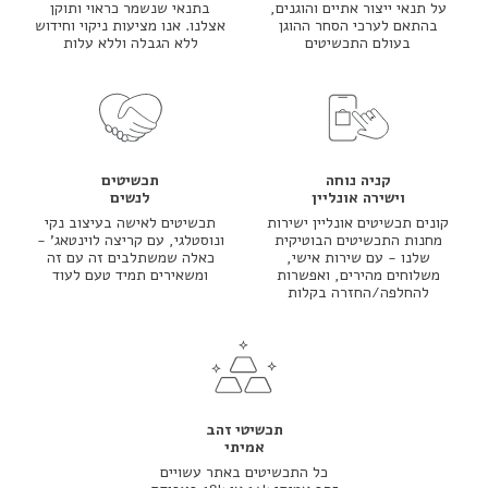
על תנאי ייצור אתיים והוגנים,
בתנאי שנשמר כראוי ותוקן
בהתאם לערכי הסחר ההוגן
אצלנו. אנו מציעות ניקוי וחידוש
בעולם התכשיטים
ללא הגבלה וללא עלות
קניה נוחה
תכשיטים
וישירה אונליין
לנשים
קונים תכשיטים אונליין ישירות
תכשיטים לאישה בעיצוב נקי
מחנות התכשיטים הבוטיקית
ונוסטלגי, עם קריצה לוינטאג' -
שלנו - עם שירות אישי,
כאלה שמשתלבים זה עם זה
משלוחים מהירים, ואפשרות
ומשאירים תמיד טעם לעוד
להחלפה/החזרה בקלות
תכשיטי זהב
אמיתי
כל התכשיטים באתר עשויים