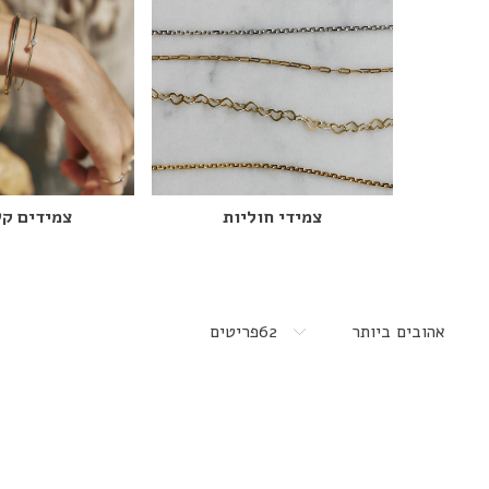
צמידי חוליות
צמידים קש
מיין
62
פריטים
לפי