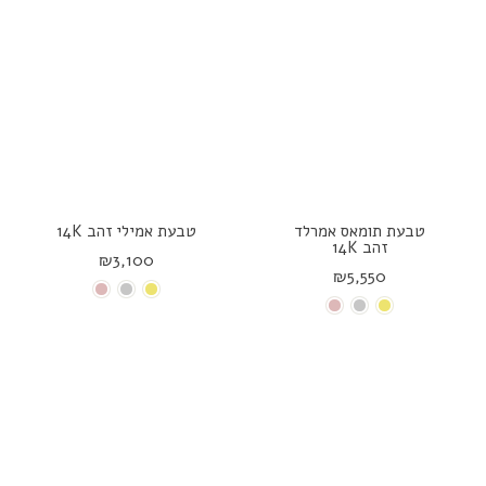
טבעת תומאס אמרלד
טבעת אמילי זהב 14K
זהב 14K
₪3,100
₪5,550