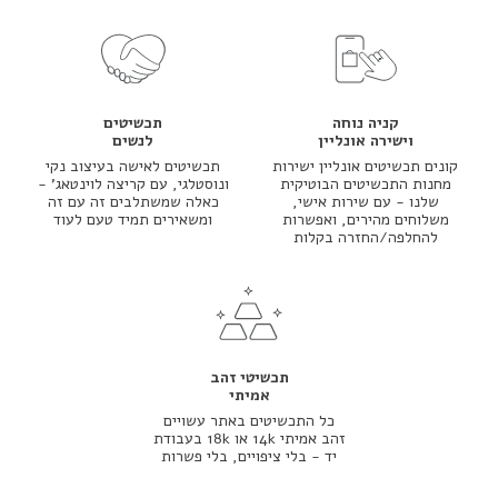
קניה נוחה
תכשיטים
וישירה אונליין
לנשים
קונים תכשיטים אונליין ישירות
תכשיטים לאישה בעיצוב נקי
מחנות התכשיטים הבוטיקית
ונוסטלגי, עם קריצה לוינטאג' -
שלנו - עם שירות אישי,
כאלה שמשתלבים זה עם זה
משלוחים מהירים, ואפשרות
ומשאירים תמיד טעם לעוד
להחלפה/החזרה בקלות
תכשיטי זהב
אמיתי
כל התכשיטים באתר עשויים
זהב אמיתי 14k או 18k בעבודת
יד - בלי ציפויים, בלי פשרות