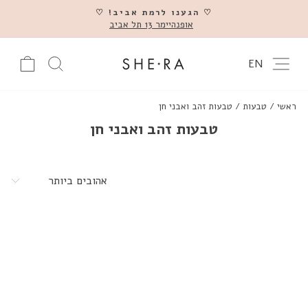
דלג
♡ הגענו לרמת אביב! ♡
אופנהיימר 13 תל אביב
השהה
ניווט באתר
עגלה
חיפוש מוצ
EN
ראשי
/
טבעות
/
טבעות זהב ואבני חן
טבעות זהב ואבני חן
מיין
לפי