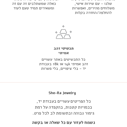
שלנו - עם שירות אישי,
כאלה שמשתלבים זה עם זה
משלוחים מהירים, ואפשרות
ומשאירים תמיד טעם לעוד
להחלפה/החזרה בקלות
תכשיטי זהב
אמיתי
כל התכשיטים באתר עשויים
זהב אמיתי 14k או 18k בעבודת
יד - בלי ציפויים, בלי פשרות
She-Ra Jewelry
כל הפריטים עשויים בעבודת יד,
בכמויות קטנות, בהקפדה על רמת
גימור גבוהה ובתשומת לב לכל פרט.
נשמח לעזור עם כל שאלה או בקשה