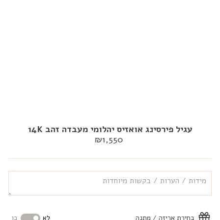
עגיל פירסינג אואזיס יהלומי מעבדה זהב 14K
מחיר
₪1,550
רגיל
בחירת אריזה / מתנה
לא
כן