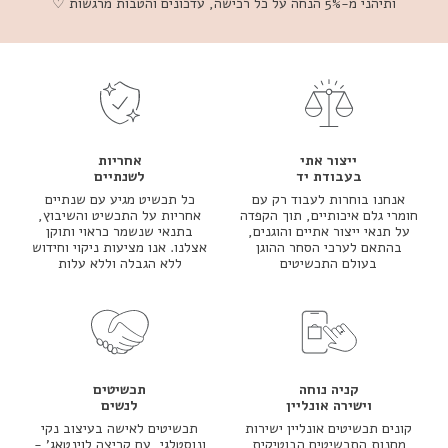
ותיהני מ-5% הנחה על כל רכישה, עדכונים והטבות מרגשות ♡
ייצור אתי
אחריות
בעבודת יד
לשנתיים
אנחנו בוחרות לעבוד רק עם
כל תכשיט מגיע עם שנתיים
חומרי גלם איכותיים, תוך הקפדה
אחריות על התכשיט והשיבוץ,
על תנאי ייצור אתיים והוגנים,
בתנאי שנשמר כראוי ותוקן
בהתאם לערכי הסחר ההוגן
אצלנו. אנו מציעות ניקוי וחידוש
בעולם התכשיטים
ללא הגבלה וללא עלות
קניה נוחה
תכשיטים
וישירה אונליין
לנשים
קונים תכשיטים אונליין ישירות
תכשיטים לאישה בעיצוב נקי
מחנות התכשיטים הבוטיקית
ונוסטלגי, עם קריצה לוינטאג' -