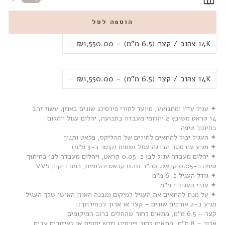
הוספה לסל
✦ עגיל עדין ומתנועע, מיועד לחורי פירסינג שונים באוזן. עשוי זהב
14 קראט
משובץ 2 יהלומי מעבדה בתנועה,
יהלום עגול ויהלום
בחיתוך טיפה
✦ העגיל יכול להתאים לחורים של ההליקס, פלאט ותנוך
✦ מגיע עם סוגר הברגה עגול ושטוח (קוטר כ-3 מ”מ)
✦ יהלום מעבדה עגול לבן כ-0.05 קראט, ויהלום מעבדה לבן בחיתוך
טיפה כ-0.05 קראט. סה"כ 0.10 קראט יהלומים, רמת ניקיון VVS
✦ גודל העגיל כ-6 מ”מ
✦ עובי העגיל 1 מ”מ
✦ על מנת להתאים את העגיל למיקום ומבנה האוזן האישי שלך העגיל
מגיע ב-2 אורכים שונים – קצר או ארוך לבחירתך::
קצר – 6.5 מ”מ, מתאים לחור שהחלים ברוב המיקומים
ארוך – 8 מ”מ, מתאים לחור פירסינג חדש יחסית או לאיזורים עבים