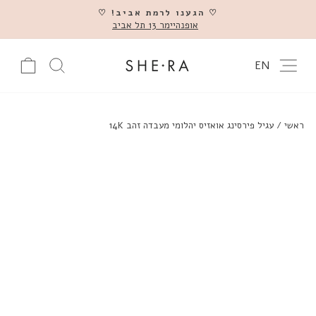
דלג
♡ הגענו לרמת אביב! ♡
אופנהיימר 13 תל אביב
השהה
ניווט באתר
עגלה
חיפוש מוצ
EN
ראשי
/
עגיל פירסינג אואזיס יהלומי מעבדה זהב 14K