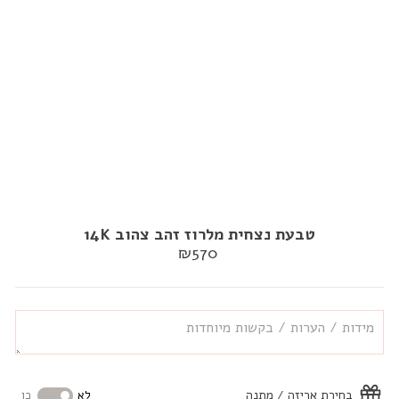
טבעת נצחית מלרוז זהב צהוב 14K
מחיר
₪570
רגיל
בחירת אריזה / מתנה
לא
כן