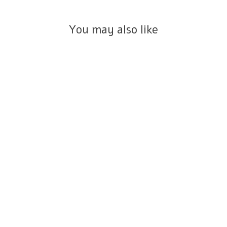
You may also like
טבעת נצחית מלרוז זהב צהוב 14K
₪570