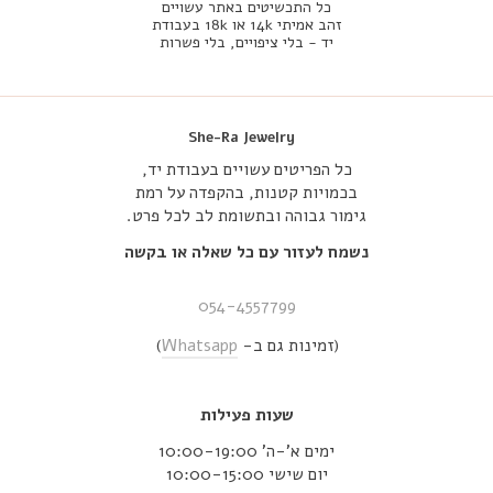
כל התכשיטים באתר עשויים
זהב אמיתי 14k או 18k בעבודת
יד - בלי ציפויים, בלי פשרות
She-Ra Jewelry
כל הפריטים עשויים בעבודת יד,
בכמויות קטנות, בהקפדה על רמת
גימור גבוהה ובתשומת לב לכל פרט.
נשמח לעזור עם כל שאלה או בקשה
054-4557799
(זמינות גם ב-
Whatsapp
)
שעות פעילות
ימים א’-ה’ 10:00-19:00
יום שישי 10:00-15:00