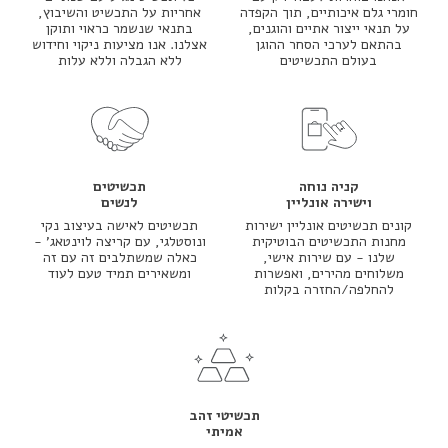
חומרי גלם איכותיים, תוך הקפדה
אחריות על התכשיט והשיבוץ,
על תנאי ייצור אתיים והוגנים,
בתנאי שנשמר כראוי ותוקן
בהתאם לערכי הסחר ההוגן
אצלנו. אנו מציעות ניקוי וחידוש
בעולם התכשיטים
ללא הגבלה וללא עלות
קניה נוחה
תכשיטים
וישירה אונליין
לנשים
קונים תכשיטים אונליין ישירות
תכשיטים לאישה בעיצוב נקי
מחנות התכשיטים הבוטיקית
ונוסטלגי, עם קריצה לוינטאג' -
שלנו - עם שירות אישי,
כאלה שמשתלבים זה עם זה
משלוחים מהירים, ואפשרות
ומשאירים תמיד טעם לעוד
להחלפה/החזרה בקלות
תכשיטי זהב
אמיתי