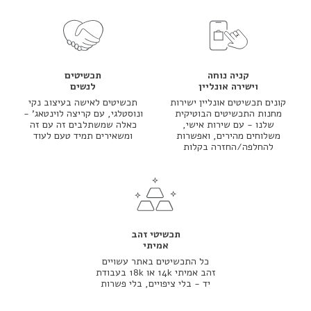
קניה נוחה
תכשיטים
וישירה אונליין
לנשים
קונים תכשיטים אונליין ישירות
תכשיטים לאישה בעיצוב נקי
מחנות התכשיטים הבוטיקית
ונוסטלגי, עם קריצה לוינטאג' -
שלנו - עם שירות אישי,
כאלה שמשתלבים זה עם זה
משלוחים מהירים, ואפשרות
ומשאירים תמיד טעם לעוד
להחלפה/החזרה בקלות
תכשיטי זהב
אמיתי
כל התכשיטים באתר עשויים
זהב אמיתי 14k או 18k בעבודת
יד - בלי ציפויים, בלי פשרות