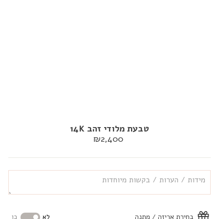
טבעת מלודי זהב 14K
מחיר
₪2,400
רגיל
בחירת אריזה / מתנה
לא
כן