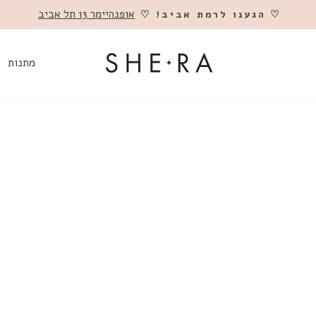
אופנהיימר 13 תל אביב
♡ הגענו לרמת אביב! ♡
השהה
מתנות