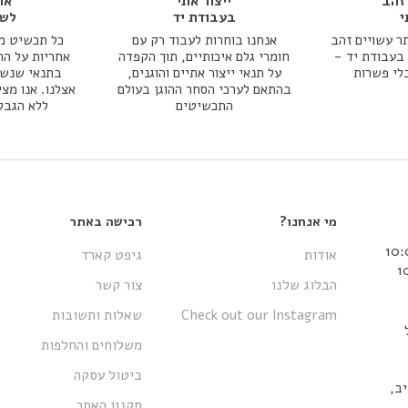
זהב
ייצור אתי
אח
י
בעבודת יד
לשנ
ר עשויים זהב
אנחנו בוחרות לעבוד רק עם
כל תכשיט מג
אמיתי 14k או 18k בעבודת יד -
חומרי גלם איכותיים, תוך הקפדה
אחריות על הת
בלי פשרות
על תנאי ייצור אתיים והוגנים,
בתנאי שנשמר
בהתאם לערכי הסחר ההוגן בעולם
אצלנו. אנו מצי
התכשיטים
ללא הגבל
מי אנחנו?
רכישה באתר
אודות
גיפט קארד
הבלוג שלנו
צור קשר
Check out our Instagram
שאלות ותשובות
משלוחים והחלפות
ביטול עסקה
 אביב,
תקנון האתר