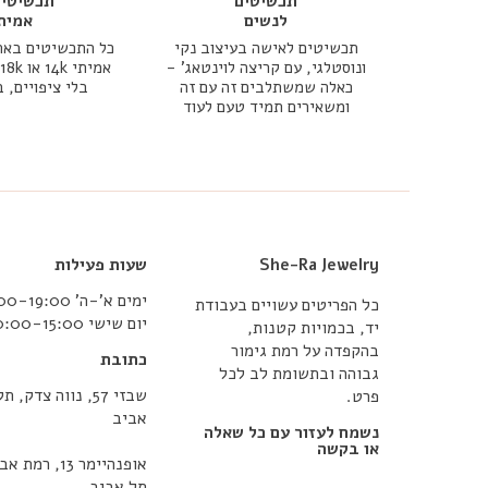
תכשיטים
תכשיטי 
לנשים
אמית
תכשיטים לאישה בעיצוב נקי
כל התכשיטים באת
ונוסטלגי, עם קריצה לוינטאג' -
כאלה שמשתלבים זה עם זה
בלי ציפויים, 
ומשאירים תמיד טעם לעוד
She-Ra Jewelry
שעות פעילות
ימים א’-ה’ 10:00-19:00
כל הפריטים עשויים בעבודת
יום שישי 10:00-15:00
יד, בכמויות קטנות,
בהקפדה על רמת גימור
כתובת
גבוהה ובתשומת לב לכל
שבזי 57, נווה צדק, תל
פרט.
אביב
נשמח לעזור עם כל שאלה
או בקשה
אופנהיימר 13, רמת
תל אביב