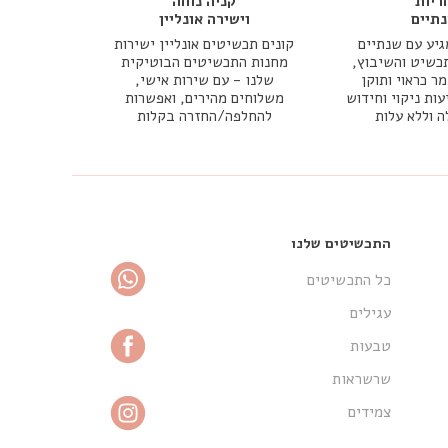
ריות
קניה נוחה
תיים
וישירה אונליין
יע עם שנתיים
קונים תכשיטים אונליין ישירות
כשיט והשיבוץ,
מחנות התכשיטים הבוטיקית
 כראוי ותוקן
שלנו - עם שירות אישי,
עות ניקוי וחידוש
משלוחים מהירים, ואפשרות
ה וללא עלות
להחלפה/החזרה בקלות
התכשיטים שלנו
כל התכשיטים
עגילים
טבעות
שרשראות
צמידים