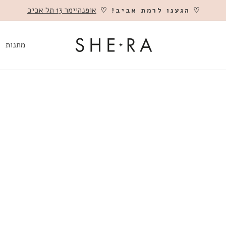
אופנהיימר 13 תל אביב
♡ הגענו לרמת אביב! ♡
השהה
מתנות