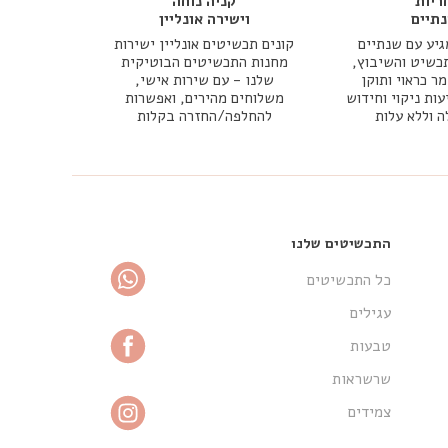
ריות
קניה נוחה
תיים
וישירה אונליין
יע עם שנתיים
קונים תכשיטים אונליין ישירות
כשיט והשיבוץ,
מחנות התכשיטים הבוטיקית
 כראוי ותוקן
שלנו - עם שירות אישי,
עות ניקוי וחידוש
משלוחים מהירים, ואפשרות
ה וללא עלות
להחלפה/החזרה בקלות
התכשיטים שלנו
כל התכשיטים
עגילים
טבעות
שרשראות
צמידים