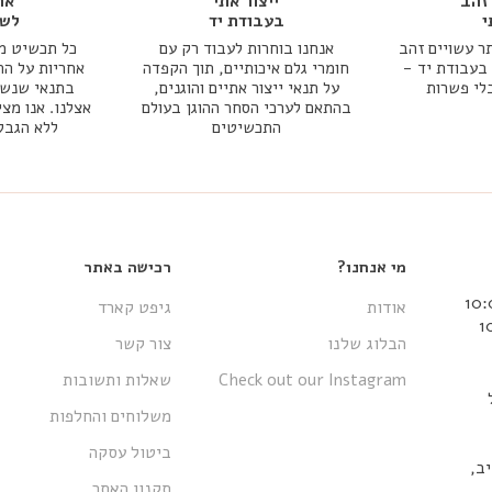
זהב
ייצור אתי
אח
י
בעבודת יד
לשנ
ר עשויים זהב
אנחנו בוחרות לעבוד רק עם
כל תכשיט מג
אמיתי 14k או 18k בעבודת יד -
חומרי גלם איכותיים, תוך הקפדה
אחריות על הת
בלי פשרות
על תנאי ייצור אתיים והוגנים,
בתנאי שנשמר
בהתאם לערכי הסחר ההוגן בעולם
אצלנו. אנו מצי
התכשיטים
ללא הגבל
מי אנחנו?
רכישה באתר
אודות
גיפט קארד
הבלוג שלנו
צור קשר
Check out our Instagram
שאלות ותשובות
משלוחים והחלפות
ביטול עסקה
 אביב,
תקנון האתר