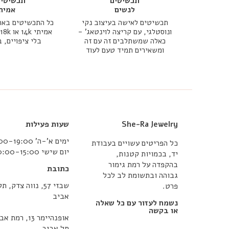
תכשיטים
תכשיטי 
לנשים
אמית
תכשיטים לאישה בעיצוב נקי
כל התכשיטים באת
ונוסטלגי, עם קריצה לוינטאג' -
כאלה שמשתלבים זה עם זה
בלי ציפויים, 
ומשאירים תמיד טעם לעוד
She-Ra Jewelry
שעות פעילות
ימים א’-ה’ 10:00-19:00
כל הפריטים עשויים בעבודת
יום שישי 10:00-15:00
יד, בכמויות קטנות,
בהקפדה על רמת גימור
כתובת
גבוהה ובתשומת לב לכל
שבזי 57, נווה צדק, תל
פרט.
אביב
נשמח לעזור עם כל שאלה
או בקשה
אופנהיימר 13, רמת
תל אביב