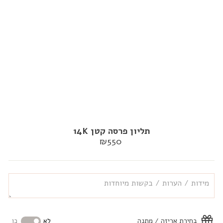
תליון פרסה קטן 14K
מחיר
₪550
רגיל
בחירת אריזה / מתנה
לא
כן