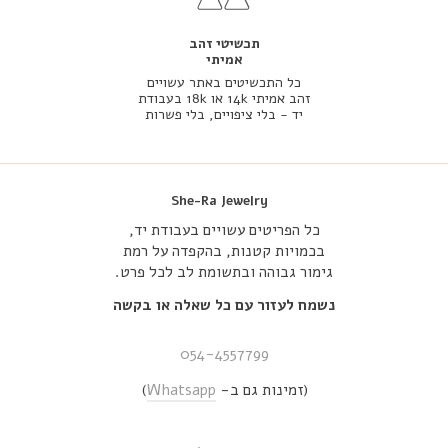
תכשיטי זהב
אמיתי
כל התכשיטים באתר עשויים
זהב אמיתי 14k או 18k בעבודת
יד - בלי ציפויים, בלי פשרות
She-Ra Jewelry
כל הפריטים עשויים בעבודת יד,
בכמויות קטנות, בהקפדה על רמת
גימור גבוהה ובתשומת לב לכל פרט.
נשמח לעזור עם כל שאלה או בקשה
054-4557799
(זמינות גם ב-
Whatsapp
)