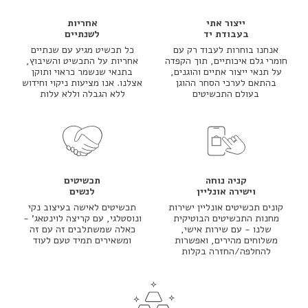
ייצור אתי
אחריות
בעבודת יד
לשנתיים
אנחנו בוחרות לעבוד רק עם
כל תכשיט מגיע עם שנתיים
חומרי גלם איכותיים, תוך הקפדה
אחריות על התכשיט והשיבוץ,
על תנאי ייצור אתיים והוגנים,
בתנאי שנשמר כראוי ותוקן
בהתאם לערכי הסחר ההוגן
אצלנו. אנו מציעות ניקוי וחידוש
בעולם התכשיטים
ללא הגבלה וללא עלות
קניה נוחה
תכשיטים
וישירה אונליין
לנשים
קונים תכשיטים אונליין ישירות
תכשיטים לאישה בעיצוב נקי
מחנות התכשיטים הבוטיקית
ונוסטלגי, עם קריצה לוינטאג' -
שלנו - עם שירות אישי,
כאלה שמשתלבים זה עם זה
משלוחים מהירים, ואפשרות
ומשאירים תמיד טעם לעוד
להחלפה/החזרה בקלות