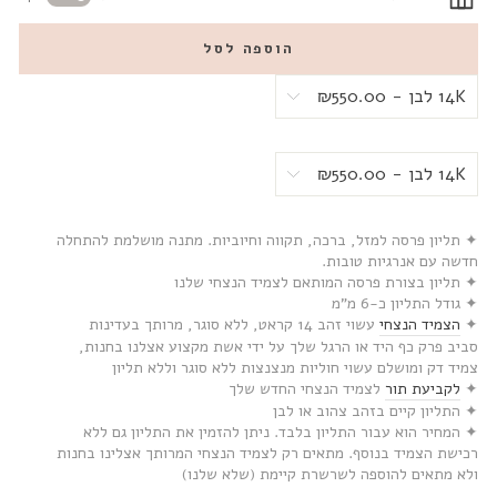
הוספה לסל
✦ תליון פרסה למזל, ברכה, תקווה וחיוביות. מתנה מושלמת להתחלה
חדשה עם אנרגיות טובות.
✦ תליון בצורת פרסה המותאם לצמיד הנצחי שלנו
✦ גודל התליון כ-6 מ”מ
✦
הצמיד הנצחי
עשוי זהב 14 קראט, ללא סוגר, מרותך בעדינות
סביב פרק כף היד או הרגל שלך על ידי אשת מקצוע אצלנו בחנות,
צמיד דק ומושלם עשוי חוליות מנצנצות ללא סוגר וללא תליון
✦
לקביעת תור
לצמיד הנצחי החדש שלך
✦ התליון קיים בזהב צהוב או לבן
✦ המחיר הוא עבור התליון בלבד. ניתן להזמין את התליון גם ללא
רכישת הצמיד בנוסף. מתאים רק לצמיד הנצחי המרותך אצלינו בחנות
ולא מתאים להוספה לשרשרת קיימת (שלא שלנו)