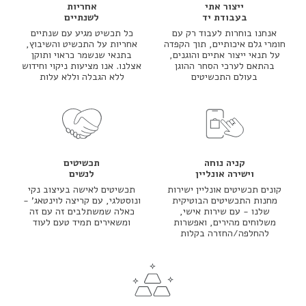
ייצור אתי
אחריות
בעבודת יד
לשנתיים
אנחנו בוחרות לעבוד רק עם
כל תכשיט מגיע עם שנתיים
חומרי גלם איכותיים, תוך הקפדה
אחריות על התכשיט והשיבוץ,
על תנאי ייצור אתיים והוגנים,
בתנאי שנשמר כראוי ותוקן
בהתאם לערכי הסחר ההוגן
אצלנו. אנו מציעות ניקוי וחידוש
בעולם התכשיטים
ללא הגבלה וללא עלות
קניה נוחה
תכשיטים
וישירה אונליין
לנשים
קונים תכשיטים אונליין ישירות
תכשיטים לאישה בעיצוב נקי
מחנות התכשיטים הבוטיקית
ונוסטלגי, עם קריצה לוינטאג' -
שלנו - עם שירות אישי,
כאלה שמשתלבים זה עם זה
משלוחים מהירים, ואפשרות
ומשאירים תמיד טעם לעוד
להחלפה/החזרה בקלות