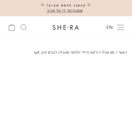
דלג
♡ הגענו לרמת אביב! ♡
אופנהיימר 13 תל אביב
השהה
ניווט באתר
עגלה
חיפוש מוצ
EN
ראשי
/
סט עגיל ו-ז'קט היילי יהלומי מעבדה לבנים זהב 14K