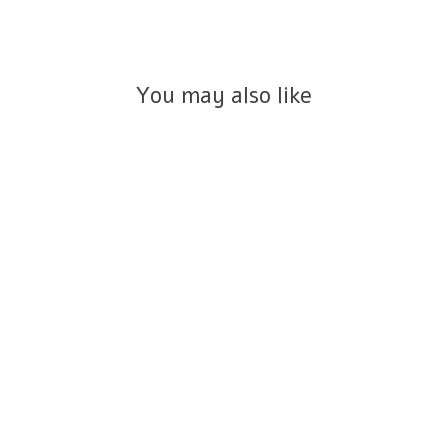
You may also like
סט עגיל ו-ז'קט היילי יהלומי מעבדה
לבנים זהב 14K