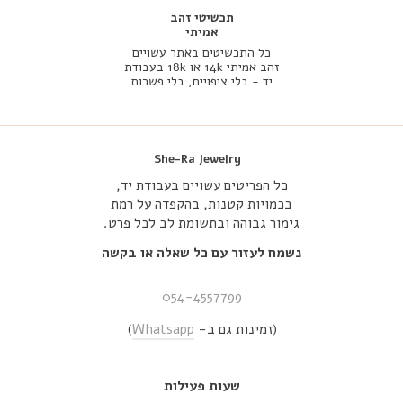
תכשיטי זהב
אמיתי
כל התכשיטים באתר עשויים
זהב אמיתי 14k או 18k בעבודת
יד - בלי ציפויים, בלי פשרות
She-Ra Jewelry
כל הפריטים עשויים בעבודת יד,
בכמויות קטנות, בהקפדה על רמת
גימור גבוהה ובתשומת לב לכל פרט.
נשמח לעזור עם כל שאלה או בקשה
054-4557799
(זמינות גם ב-
Whatsapp
)
שעות פעילות