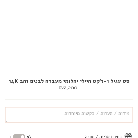
סט עגיל ו-ז'קט היילי יהלומי מעבדה לבנים זהב 14K
מחיר
₪2,200
רגיל
בחירת אריזה / מתנה
לא
כן