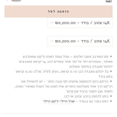
הוספה לסל
✦ סט המורכב משני חלקים – עגיל צמוד לאוזן וז’קט שמתלבש
מאחור, שעונדים יחד על חור אחד עשויים זהב 14 קראט משובצים
יהלומי מעבדה בחיתוך משולש
✦ כל יהלום מעבדה לבן 0.10 קראט, נקיון VVS. סה”כ 0.20 קראט
בסט בודד
✦ הז’קט ניתן להתאמה אישית לפי גובה החור – יש להשחיל את
הז’קט דרך אחד משלושת החורים שלו למוט של העגיל מאחורי האוזן,
ולאחר מכן לסגור כרגיל עם פרפר
✦ ניתן להזמין בזהב צהוב או לבן
✦ הסט נמכר גם בנפרד –
עגיל היילי
ו
ז’קט היילי