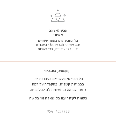
תכשיטי זהב
אמיתי
כל התכשיטים באתר עשויים
זהב אמיתי 14k או 18k בעבודת
יד - בלי ציפויים, בלי פשרות
She-Ra Jewelry
כל הפריטים עשויים בעבודת יד,
בכמויות קטנות, בהקפדה על רמת
גימור גבוהה ובתשומת לב לכל פרט.
נשמח לעזור עם כל שאלה או בקשה
054-4557799