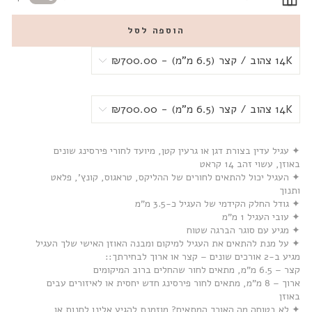
הוספה לסל
✦ עגיל עדין בצורת דגן או גרעין קטן, מיועד לחורי פירסינג שונים
באוזן, עשוי זהב 14 קראט
✦ העגיל יכול להתאים לחורים של ההליקס, טראגוס, קונץ', פלאט
ותנוך
✦ גודל החלק הקידמי של העגיל כ-3.5 מ”מ
✦ עובי העגיל 1 מ”מ
✦ מגיע עם סוגר הברגה שטוח
✦ על מנת להתאים את העגיל למיקום ומבנה האוזן האישי שלך העגיל
מגיע ב-2 אורכים שונים – קצר או ארוך לבחירתך::
קצר – 6.5 מ”מ, מתאים לחור שהחלים ברוב המיקומים
ארוך – 8 מ”מ, מתאים לחור פירסינג חדש יחסית או לאיזורים עבים
באוזן
✦ לא בטוחה מה האורך המתאים? מוזמנת להגיע אלינו לחנות או