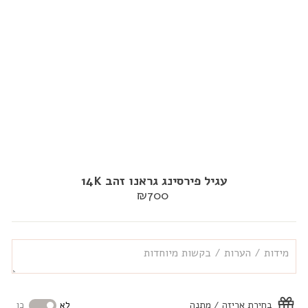
עגיל פירסינג גראנו זהב 14K
מחיר
₪700
רגיל
בחירת אריזה / מתנה
לא
כן