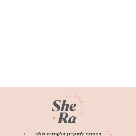
עגיל חישוק פירסינג גאיה יהלומים
שחורים זהב 14K
₪990
הצטרפי למועדון הלקוחות שלנו