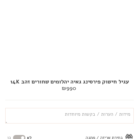
עגיל חישוק פירסינג גאיה יהלומים שחורים זהב 14K
מחיר
₪990
רגיל
בחירת אריזה / מתנה
לא
כן