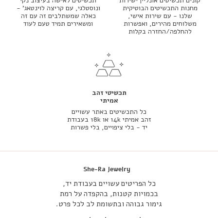
קונים תכשיטים אונליין ישירות
תכשיטים לאישה בעיצוב נקי
מחנות התכשיטים הבוטיקית
ונוסטלגי, עם קריצה לוינטאג' -
שלנו - עם שירות אישי,
כאלה שמשתלבים זה עם זה
משלוחים מהירים, ואפשרות
ומשאירים תמיד טעם לעוד
להחלפה/החזרה בקלות
תכשיטי זהב
אמיתי
כל התכשיטים באתר עשויים
זהב אמיתי 14k או 18k בעבודת
יד - בלי ציפויים, בלי פשרות
She-Ra Jewelry
כל הפריטים עשויים בעבודת יד,
בכמויות קטנות, בהקפדה על רמת
גימור גבוהה ובתשומת לב לכל פרט.