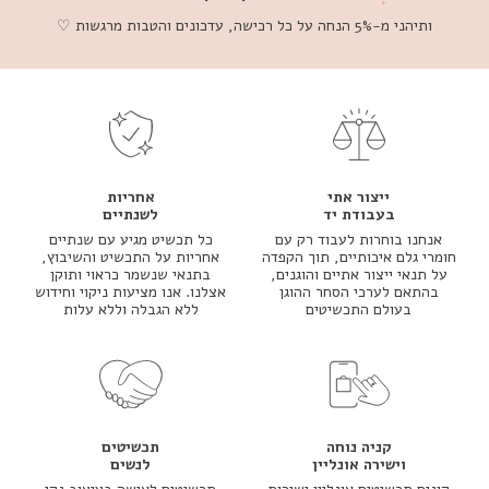
ותיהני מ-5% הנחה על כל רכישה, עדכונים והטבות מרגשות ♡
ייצור אתי
אחריות
בעבודת יד
לשנתיים
אנחנו בוחרות לעבוד רק עם
כל תכשיט מגיע עם שנתיים
חומרי גלם איכותיים, תוך הקפדה
אחריות על התכשיט והשיבוץ,
על תנאי ייצור אתיים והוגנים,
בתנאי שנשמר כראוי ותוקן
בהתאם לערכי הסחר ההוגן
אצלנו. אנו מציעות ניקוי וחידוש
בעולם התכשיטים
ללא הגבלה וללא עלות
קניה נוחה
תכשיטים
וישירה אונליין
לנשים