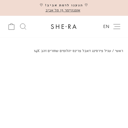
דלג
♡ הגענו לרמת אביב! ♡
אופנהיימר 13 תל אביב
השהה
ניווט באתר
עגלה
חיפוש מוצ
EN
ראשי
/
עגיל פירסינג דאבל פרינס יהלומים שחורים זהב 14K