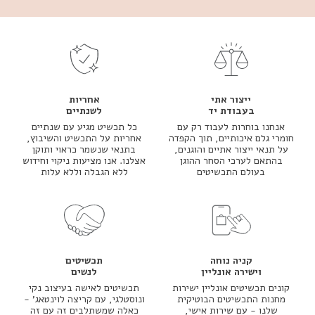
ייצור אתי
אחריות
בעבודת יד
לשנתיים
אנחנו בוחרות לעבוד רק עם
כל תכשיט מגיע עם שנתיים
חומרי גלם איכותיים, תוך הקפדה
אחריות על התכשיט והשיבוץ,
על תנאי ייצור אתיים והוגנים,
בתנאי שנשמר כראוי ותוקן
בהתאם לערכי הסחר ההוגן
אצלנו. אנו מציעות ניקוי וחידוש
בעולם התכשיטים
ללא הגבלה וללא עלות
קניה נוחה
תכשיטים
וישירה אונליין
לנשים
קונים תכשיטים אונליין ישירות
תכשיטים לאישה בעיצוב נקי
מחנות התכשיטים הבוטיקית
ונוסטלגי, עם קריצה לוינטאג' -
שלנו - עם שירות אישי,
כאלה שמשתלבים זה עם זה