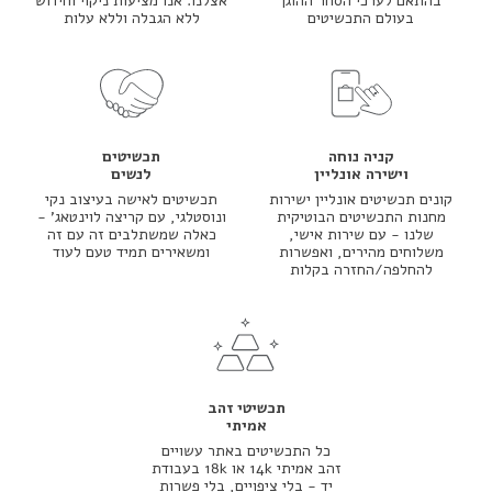
בהתאם לערכי הסחר ההוגן
אצלנו. אנו מציעות ניקוי וחידוש
בעולם התכשיטים
ללא הגבלה וללא עלות
קניה נוחה
תכשיטים
וישירה אונליין
לנשים
קונים תכשיטים אונליין ישירות
תכשיטים לאישה בעיצוב נקי
מחנות התכשיטים הבוטיקית
ונוסטלגי, עם קריצה לוינטאג' -
שלנו - עם שירות אישי,
כאלה שמשתלבים זה עם זה
משלוחים מהירים, ואפשרות
ומשאירים תמיד טעם לעוד
להחלפה/החזרה בקלות
תכשיטי זהב
אמיתי
כל התכשיטים באתר עשויים
זהב אמיתי 14k או 18k בעבודת
יד - בלי ציפויים, בלי פשרות