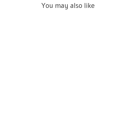
You may also like
עגילי קלואי אריס יהלומים שחורים
זהב 14K
החל מ- ₪1,350