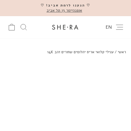
דלג
♡ הגענו לרמת אביב! ♡
אופנהיימר 13 תל אביב
השהה
ניווט באתר
עגלה
חיפוש מוצ
EN
ראשי
/
עגילי קלואי אריס יהלומים שחורים זהב 14K