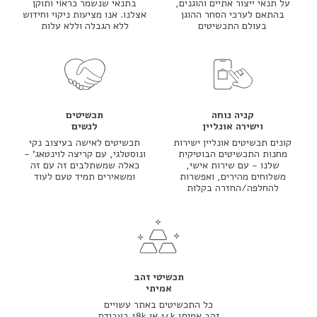
על תנאי ייצור אתיים והוגנים,
בתנאי שנשמר כראוי ותוקן
בהתאם לערכי הסחר ההוגן
אצלנו. אנו מציעות ניקוי וחידוש
בעולם התכשיטים
ללא הגבלה וללא עלות
קניה נוחה
תכשיטים
וישירה אונליין
לנשים
קונים תכשיטים אונליין ישירות
תכשיטים לאישה בעיצוב נקי
מחנות התכשיטים הבוטיקית
ונוסטלגי, עם קריצה לוינטאג' -
שלנו - עם שירות אישי,
כאלה שמשתלבים זה עם זה
משלוחים מהירים, ואפשרות
ומשאירים תמיד טעם לעוד
להחלפה/החזרה בקלות
תכשיטי זהב
אמיתי
כל התכשיטים באתר עשויים
זהב אמיתי 14k או 18k בעבודת