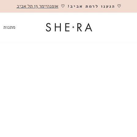
אופנהיימר 13 תל אביב
♡ הגענו לרמת אביב! ♡
השהה
מתנות