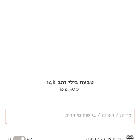
טבעת בילי זהב 14K
מחיר
₪2,500
רגיל
בחירת אריזה / מתנה
לא
כן