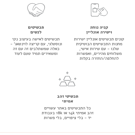
קניה נוחה
תכשיטים
וישירה אונליין
לנשים
קונים תכשיטים אונליין ישירות
תכשיטים לאישה בעיצוב נקי
מחנות התכשיטים הבוטיקית
ונוסטלגי, עם קריצה לוינטאג' -
שלנו - עם שירות אישי,
כאלה שמשתלבים זה עם זה
משלוחים מהירים, ואפשרות
ומשאירים תמיד טעם לעוד
להחלפה/החזרה בקלות
תכשיטי זהב
אמיתי
כל התכשיטים באתר עשויים
זהב אמיתי 14k או 18k בעבודת
יד - בלי ציפויים, בלי פשרות