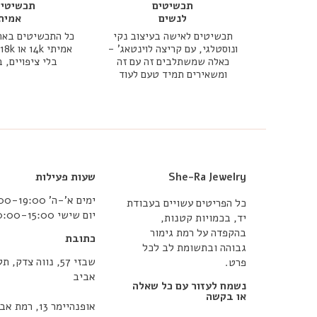
תכשיטים
תכשיטי 
לנשים
אמית
תכשיטים לאישה בעיצוב נקי
כל התכשיטים באת
ונוסטלגי, עם קריצה לוינטאג' -
כאלה שמשתלבים זה עם זה
בלי ציפויים, 
ומשאירים תמיד טעם לעוד
She-Ra Jewelry
שעות פעילות
ימים א’-ה’ 10:00-19:00
כל הפריטים עשויים בעבודת
יום שישי 10:00-15:00
יד, בכמויות קטנות,
בהקפדה על רמת גימור
כתובת
גבוהה ובתשומת לב לכל
שבזי 57, נווה צדק, תל
פרט.
אביב
נשמח לעזור עם כל שאלה
או בקשה
אופנהיימר 13, רמת