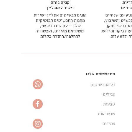
ריות
קניה נוחה
תיים
וישירה אונליין
יע עם שנתיים
קונים תכשיטים אונליין ישירות
כשיט והשיבוץ,
מחנות התכשיטים הבוטיקית
 כראוי ותוקן
שלנו - עם שירות אישי,
עות ניקוי וחידוש
משלוחים מהירים, ואפשרות
ה וללא עלות
להחלפה/החזרה בקלות
התכשיטים שלנו
כל התכשיטים
עגילים
טבעות
שרשראות
צמידים