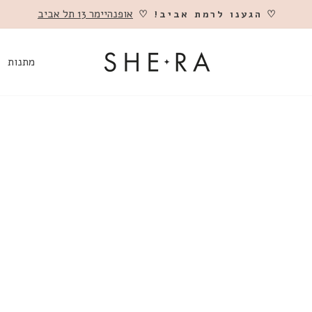
אופנהיימר 13 תל אביב
♡ הגענו לרמת אביב! ♡
השהה
מתנות