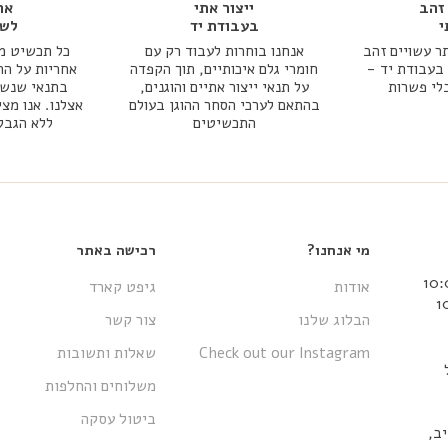
זהב
ייצור אתי
אח
י
בעבודת יד
לשנ
ר עשויים זהב
אנחנו בוחרות לעבוד רק עם
כל תכשיט מג
אמיתי 14k או 18k בעבודת יד -
חומרי גלם איכותיים, תוך הקפדה
אחריות על הת
בלי פשרות
על תנאי ייצור אתיים והוגנים,
בתנאי שנשמר
בהתאם לערכי הסחר ההוגן בעולם
אצלנו. אנו מצי
התכשיטים
ללא הגבל
מי אנחנו?
רכישה באתר
אודות
גיפט קארד
הבלוג שלנו
צור קשר
Check out our Instagram
שאלות ותשובות
משלוחים והחלפות
ביטול עסקה
 אביב,