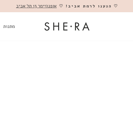
אופנהיימר 13 תל אביב
♡ הגענו לרמת אביב! ♡
השהה
מתנות