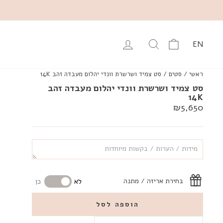
עגלה
יפוש מוצרים באתר
התחבר
EN
ראשי
/
סטים
/
סט צמיד ושרשרת וונדי יהלום מעבדה זהב 14K
סט צמיד ושרשרת וונדי יהלום מעבדה זהב
14K
מחיר
₪5,650
רגיל
בחירת אריזה / מתנה
לא
כן
הוספה לסל