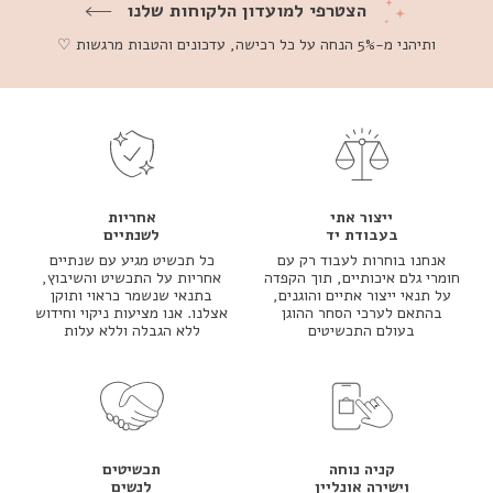
הצטרפי למועדון הלקוחות שלנו
ותיהני מ-5% הנחה על כל רכישה, עדכונים והטבות מרגשות ♡
ייצור אתי
אחריות
בעבודת יד
לשנתיים
אנחנו בוחרות לעבוד רק עם
כל תכשיט מגיע עם שנתיים
חומרי גלם איכותיים, תוך הקפדה
אחריות על התכשיט והשיבוץ,
על תנאי ייצור אתיים והוגנים,
בתנאי שנשמר כראוי ותוקן
בהתאם לערכי הסחר ההוגן
אצלנו. אנו מציעות ניקוי וחידוש
בעולם התכשיטים
ללא הגבלה וללא עלות
קניה נוחה
תכשיטים
וישירה אונליין
לנשים