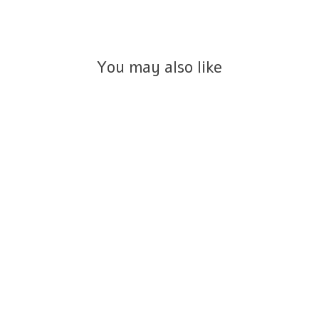
You may also like
סט טיפאני עגיל ו-ז'קט יהלומי
מעבדה זהב 14K