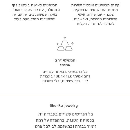
קונים תכשיטים אונליין ישירות
תכשיטים לאישה בעיצוב נקי
מחנות התכשיטים הבוטיקית
ונוסטלגי, עם קריצה לוינטאג' -
שלנו - עם שירות אישי,
כאלה שמשתלבים זה עם זה
משלוחים מהירים, ואפשרות
ומשאירים תמיד טעם לעוד
להחלפה/החזרה בקלות
תכשיטי זהב
אמיתי
כל התכשיטים באתר עשויים
זהב אמיתי 14k או 18k בעבודת
יד - בלי ציפויים, בלי פשרות
She-Ra Jewelry
כל הפריטים עשויים בעבודת יד,
בכמויות קטנות, בהקפדה על רמת
גימור גבוהה ובתשומת לב לכל פרט.