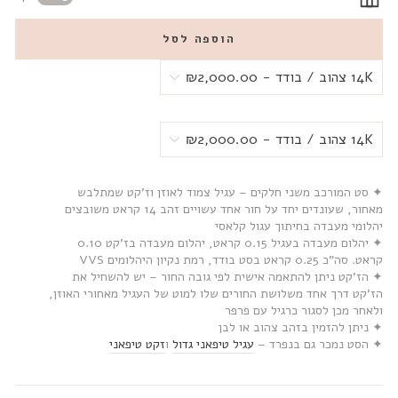
הוספה לסל
✦ סט המורכב משני חלקים – עגיל צמוד לאוזן וז’קט שמתלבש
מאחור, שעונדים יחד על חור אחד עשויים זהב 14 קראט משובצים
יהלומי מעבדה בחיתוך עגול קלאסי
✦ יהלום מעבדה בעגיל 0.15 קראט, יהלום מעבדה בז’קט 0.10
קראט. סה”כ 0.25 קראט בסט בודד, רמת נקיון היהלומים VVS
✦ הז’קט ניתן להתאמה אישית לפי גובה החור – יש להשחיל את
הז’קט דרך אחד משלושת החורים שלו למוט של העגיל מאחורי האוזן,
ולאחר מכן לסגור כרגיל עם פרפר
✦ ניתן להזמין בזהב צהוב או לבן
✦ הסט נמכר גם בנפרד –
עגיל טיפאני גדול
ו
זקט טיפאני