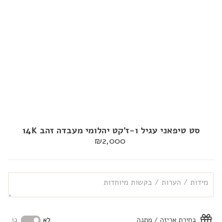
סט טיפאני עגיל ו-ז'קט יהלומי מעבדה זהב 14K
מחיר
₪2,000
רגיל
בחירת אריזה / מתנה
לא
כן