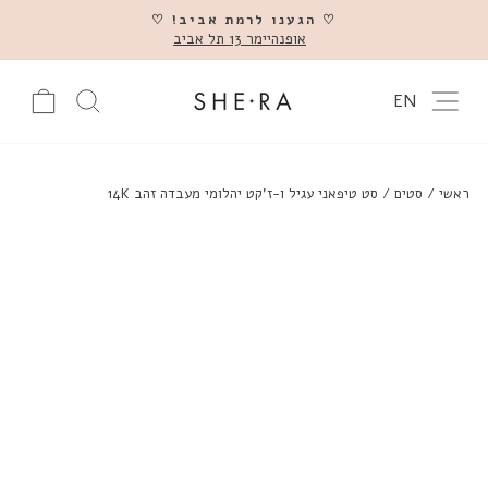
דלג
♡ הגענו לרמת אביב! ♡
אופנהיימר 13 תל אביב
השהה
ניווט באתר
עגלה
חיפוש מוצ
EN
ראשי
/
סטים
/
סט טיפאני עגיל ו-ז'קט יהלומי מעבדה זהב 14K