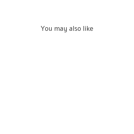
You may also like
שרשרת עין הרע בלו טופז זהב 14K