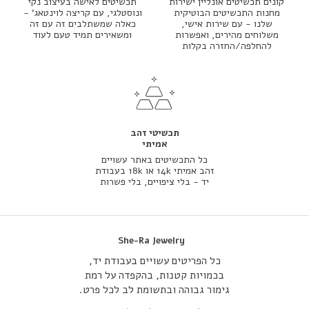
קונים תכשיטים אונליין ישירות
תכשיטים לאישה בעיצוב נקי
מחנות התכשיטים הבוטיקית
ונוסטלגי, עם קריצה לוינטאג' -
שלנו - עם שירות אישי,
כאלה שמשתלבים זה עם זה
משלוחים מהירים, ואפשרות
ומשאירים תמיד טעם לעוד
להחלפה/החזרה בקלות
תכשיטי זהב
אמיתי
כל התכשיטים באתר עשויים
זהב אמיתי 14k או 18k בעבודת
יד - בלי ציפויים, בלי פשרות
She-Ra Jewelry
כל הפריטים עשויים בעבודת יד,
בכמויות קטנות, בהקפדה על רמת
גימור גבוהה ובתשומת לב לכל פרט.