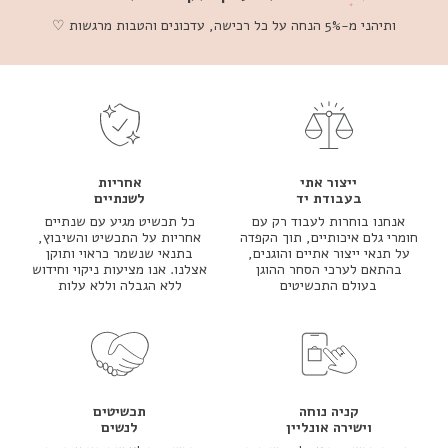
ותיהני מ-5% הנחה על כל רכישה, עדכונים והטבות מרגשות ♡
ייצור אתי
אחריות
בעבודת יד
לשנתיים
אנחנו בוחרות לעבוד רק עם
כל תכשיט מגיע עם שנתיים
חומרי גלם איכותיים, תוך הקפדה
אחריות על התכשיט והשיבוץ,
על תנאי ייצור אתיים והוגנים,
בתנאי שנשמר כראוי ותוקן
בהתאם לערכי הסחר ההוגן
אצלנו. אנו מציעות ניקוי וחידוש
בעולם התכשיטים
ללא הגבלה וללא עלות
קניה נוחה
תכשיטים
וישירה אונליין
לנשים