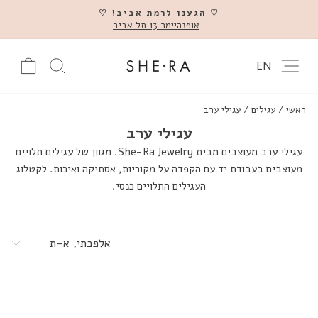
דלג
♡ הגענו לרמת אביב! ♡
אופנהיימר 13 תל אביב
השהה
ניווט באתר
עגלה
חיפוש מוצ
EN
ראשי
/
עגילים
/
עגילי ערב
עגילי ערב
עגילי ערב מעוצבים מבית She-Ra Jewelry. מגוון של עגילים תלויים
מעוצבים בעבודת יד עם הקפדה על מקוריות, אסתיקה ואיכות. לקטלוג
העגילים התלויים כנסי.
מיין
לפי