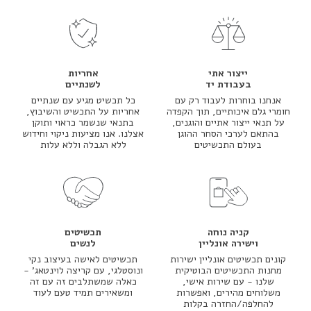
ייצור אתי
אחריות
בעבודת יד
לשנתיים
אנחנו בוחרות לעבוד רק עם
כל תכשיט מגיע עם שנתיים
חומרי גלם איכותיים, תוך הקפדה
אחריות על התכשיט והשיבוץ,
על תנאי ייצור אתיים והוגנים,
בתנאי שנשמר כראוי ותוקן
בהתאם לערכי הסחר ההוגן
אצלנו. אנו מציעות ניקוי וחידוש
בעולם התכשיטים
ללא הגבלה וללא עלות
קניה נוחה
תכשיטים
וישירה אונליין
לנשים
קונים תכשיטים אונליין ישירות
תכשיטים לאישה בעיצוב נקי
מחנות התכשיטים הבוטיקית
ונוסטלגי, עם קריצה לוינטאג' -
שלנו - עם שירות אישי,
כאלה שמשתלבים זה עם זה
משלוחים מהירים, ואפשרות
ומשאירים תמיד טעם לעוד
להחלפה/החזרה בקלות