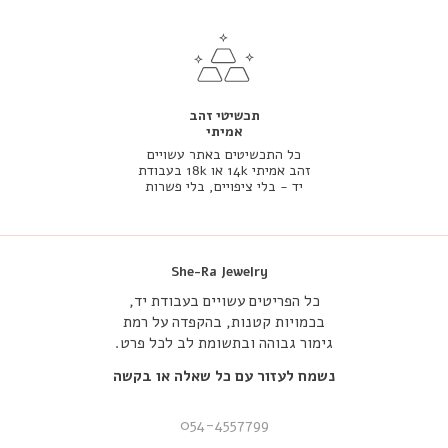
תכשיטי זהב
אמיתי
כל התכשיטים באתר עשויים
זהב אמיתי 14k או 18k בעבודת
יד - בלי ציפויים, בלי פשרות
She-Ra Jewelry
כל הפריטים עשויים בעבודת יד,
בכמויות קטנות, בהקפדה על רמת
גימור גבוהה ובתשומת לב לכל פרט.
נשמח לעזור עם כל שאלה או בקשה
054-4557799