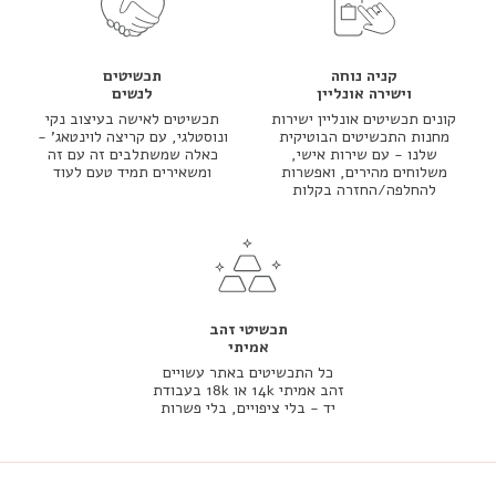
קניה נוחה
תכשיטים
וישירה אונליין
לנשים
קונים תכשיטים אונליין ישירות
תכשיטים לאישה בעיצוב נקי
מחנות התכשיטים הבוטיקית
ונוסטלגי, עם קריצה לוינטאג' -
שלנו - עם שירות אישי,
כאלה שמשתלבים זה עם זה
משלוחים מהירים, ואפשרות
ומשאירים תמיד טעם לעוד
להחלפה/החזרה בקלות
תכשיטי זהב
אמיתי
כל התכשיטים באתר עשויים
זהב אמיתי 14k או 18k בעבודת
יד - בלי ציפויים, בלי פשרות