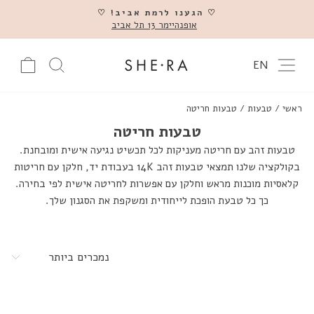
דלג
♡ הגענו לרמת אביב! ♡
אופנהיימר 13 תל אביב
השהה
ניווט באתר
עגלה
חיפוש מוצ
EN
ראשי
/
טבעות
/
טבעות חריטה
טבעות חריטה
טבעות זהב עם חריטה מעניקות לכל תכשיט נגיעה אישית ומובחנת.
בקולקציה שלנו תמצאי טבעות זהב 14K בעבודת יד, חלקן עם חריטות
קלאסיות מוכנות מראש וחלקן עם אפשרות לחריטה אישית לפי בחירה.
כך כל טבעת הופכת לייחודית ומשקפת את הסגנון שלך.
מיין
לפי