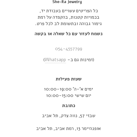
She-Ra Jewelry
כל הפריטים עשויים בעבודת יד,
בכמויות קטנות, בהקפדה על רמת
גימור גבוהה ובתשומת לב לכל פרט.
נשמח לעזור עם כל שאלה או בקשה
054-4557799
(זמינות גם ב-
Whatsapp
)
שעות פעילות
ימים א’-ה’ 10:00-19:00
יום שישי 10:00-15:00
כתובת
שבזי 57, נווה צדק, תל אביב
אופנהיימר 13, רמת אביב, תל אביב