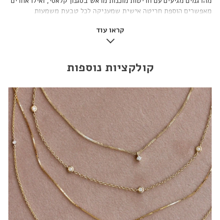
מהדגמים מגיעים עם חריטות מוכנות מראש בסגנון קלאסי, ואילו אחרים
מאפשרים הוספת חריטה אישית שמעניקה לכל טבעת משמעות
ייחודית.
קראו עוד
טבעת חריטה לאישה יכולה לשמש כטבעת נישואין עם ערך רגשי נוסף,
כמתנה עם אמירה אישית, או כטבעת יומיומית שמביאה לידי ביטוי את
מי שאת. בזכות השילוב בין זהב איכותי לחריטה מוקפדת, כל טבעת
קולקציות נוספות
משאירה חותם מיוחד משל עצמה.
טבעות חריטה משתלבות בקלות עם טבעות זהב חלקות לסט
מינימליסטי, עם טבעות משובצות יהלומים למראה יוקרתי יותר, או עם
טבעות אבני חן שמוסיפות צבע ואופי. כך נוצר שילוב שמחבר בין
פשטות, יוקרה ונגיעה אישית.