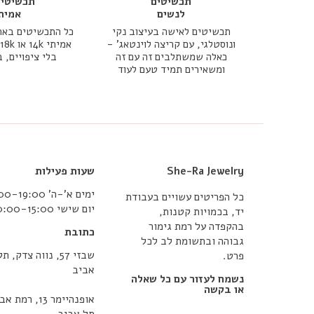
תכשיטים
תכשיטי 
לנשים
אמית
תכשיטים לאישה בעיצוב נקי
כל התכשיטים באת
ונוסטלגי, עם קריצה לוינטאג' -
כאלה שמשתלבים זה עם זה
בלי ציפויים, 
ומשאירים תמיד טעם לעוד
She-Ra Jewelry
שעות פעילות
ימים א’-ה’ 10:00-19:00
כל הפריטים עשויים בעבודת
יום שישי 10:00-15:00
יד, בכמויות קטנות,
בהקפדה על רמת גימור
כתובת
גבוהה ובתשומת לב לכל
שבזי 57, נווה צדק, תל
פרט.
אביב
נשמח לעזור עם כל שאלה
או בקשה
אופנהיימר 13, רמת
תל אביב