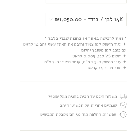
* זמין לרכישה באתר או בחנות שבזי בלבד *
✦ עגיל חישוק קטן צמוד וחובק את האוזן עשוי זהב 14 קראט
עם כוכב קטן משובץ יהלום
✦ יהלום VS לבן, 0.005 קראט
✦ עובי חישוק כ-1.5 מ”מ, קוטר חיצוני כ-7 מ”מ
✦ סוגר פרפר 14 קראט
משלוח חינם עד הבית בקניה מעל 750₪
שנתיים אחריות על תכשיטי הזהב
אפשרות החלפה תוך 30 יום מקבלת התכשיט