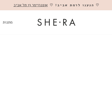
אופנהיימר 13 תל אביב
♡ הגענו לרמת אביב! ♡
השהה
מתנות