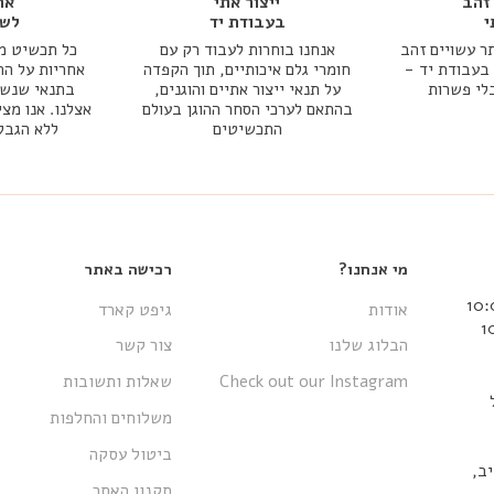
זהב
ייצור אתי
אח
י
בעבודת יד
לשנ
ר עשויים זהב
אנחנו בוחרות לעבוד רק עם
כל תכשיט מג
אמיתי 14k או 18k בעבודת יד -
חומרי גלם איכותיים, תוך הקפדה
אחריות על הת
בלי פשרות
על תנאי ייצור אתיים והוגנים,
בתנאי שנשמר
בהתאם לערכי הסחר ההוגן בעולם
אצלנו. אנו מצי
התכשיטים
ללא הגבל
מי אנחנו?
רכישה באתר
אודות
גיפט קארד
הבלוג שלנו
צור קשר
Check out our Instagram
שאלות ותשובות
משלוחים והחלפות
ביטול עסקה
 אביב,
תקנון האתר