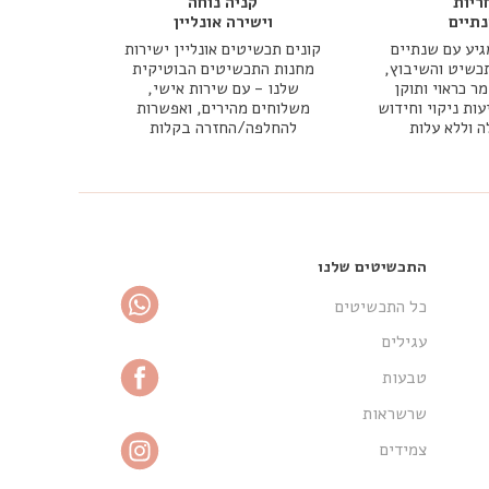
ריות
קניה נוחה
תיים
וישירה אונליין
יע עם שנתיים
קונים תכשיטים אונליין ישירות
כשיט והשיבוץ,
מחנות התכשיטים הבוטיקית
 כראוי ותוקן
שלנו - עם שירות אישי,
עות ניקוי וחידוש
משלוחים מהירים, ואפשרות
ה וללא עלות
להחלפה/החזרה בקלות
התכשיטים שלנו
כל התכשיטים
עגילים
טבעות
שרשראות
צמידים