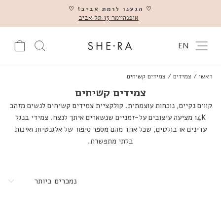
דלג
♡ הגענו לרמת אביב! ♡
אופנהיימר 13 תל אביב
השהה
ניווט באתר
עגלה
חיפוש מוצ
EN
ראשי
/
צמידים
/
צמידים קשיחים
צמידים קשיחים
קווים נקיים, נוכחות עוצמתית. קולקציית צמידים קשיחים לנשים מזהב
14K מציעה עיצובים על-זמניים שנשארים איתך לנצח. צמידי בנגל
עדינים או בולטים, שכל אחד מהם מספר סיפור של אלגנטיות ואיכות
בלתי מתפשרת.
מיין
לפי