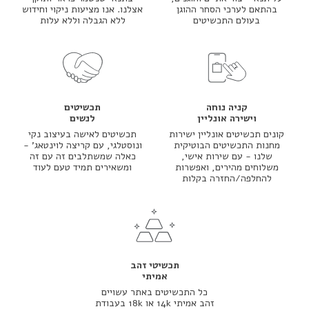
בהתאם לערכי הסחר ההוגן
אצלנו. אנו מציעות ניקוי וחידוש
בעולם התכשיטים
ללא הגבלה וללא עלות
קניה נוחה
תכשיטים
וישירה אונליין
לנשים
קונים תכשיטים אונליין ישירות
תכשיטים לאישה בעיצוב נקי
מחנות התכשיטים הבוטיקית
ונוסטלגי, עם קריצה לוינטאג' -
שלנו - עם שירות אישי,
כאלה שמשתלבים זה עם זה
משלוחים מהירים, ואפשרות
ומשאירים תמיד טעם לעוד
להחלפה/החזרה בקלות
תכשיטי זהב
אמיתי
כל התכשיטים באתר עשויים
זהב אמיתי 14k או 18k בעבודת