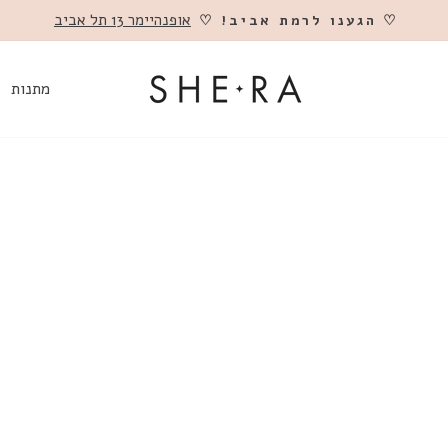
אופנהיימר 13 תל אביב
♡ הגענו לרמת אביב! ♡
השהה
מתנות