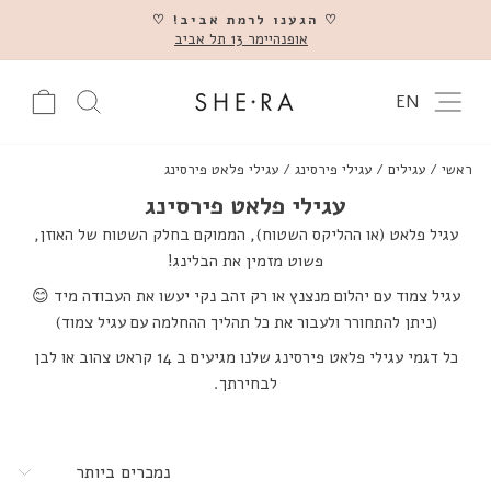
דלג
♡ הגענו לרמת אביב! ♡
אופנהיימר 13 תל אביב
השהה
ניווט באתר
עגלה
חיפוש מוצ
EN
ראשי
/
עגילים
/
עגילי פירסינג
/
עגילי פלאט פירסינג
עגילי פלאט פירסינג
עגיל פלאט (או ההליקס השטוח), הממוקם בחלק השטוח של האוזן,
פשוט מזמין את הבלינג!
עגיל צמוד עם יהלום מנצנץ או רק זהב נקי יעשו את העבודה מיד 😊
(ניתן להתחורר ולעבור את כל תהליך ההחלמה עם עגיל צמוד)
כל דגמי עגילי פלאט פירסינג שלנו מגיעים ב 14 קראט צהוב או לבן
לבחירתך.
מיין
לפי