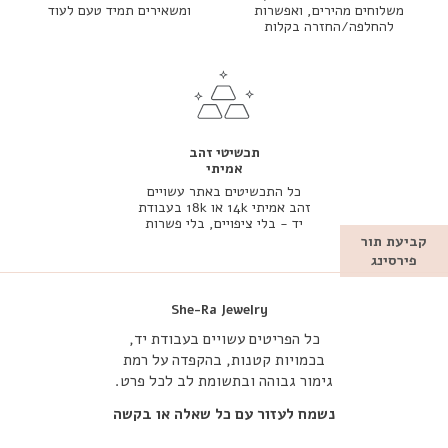
משלוחים מהירים, ואפשרות
ומשאירים תמיד טעם לעוד
להחלפה/החזרה בקלות
תכשיטי זהב
אמיתי
כל התכשיטים באתר עשויים
זהב אמיתי 14k או 18k בעבודת
יד - בלי ציפויים, בלי פשרות
קביעת תור
פירסינג
She-Ra Jewelry
כל הפריטים עשויים בעבודת יד,
בכמויות קטנות, בהקפדה על רמת
גימור גבוהה ובתשומת לב לכל פרט.
נשמח לעזור עם כל שאלה או בקשה