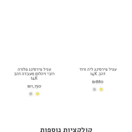
עגיל פירסינג ליה ורוד
עגיל פירסינג פלורה
זהב 14K
רובי ויהלום מעבדה זהב
14K
₪880
₪1,150
קולקציות נוספות