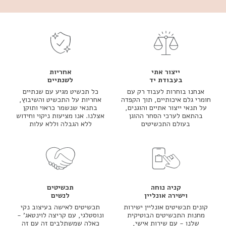
ייצור אתי
אחריות
בעבודת יד
לשנתיים
אנחנו בוחרות לעבוד רק עם
כל תכשיט מגיע עם שנתיים
חומרי גלם איכותיים, תוך הקפדה
אחריות על התכשיט והשיבוץ,
על תנאי ייצור אתיים והוגנים,
בתנאי שנשמר כראוי ותוקן
בהתאם לערכי הסחר ההוגן
אצלנו. אנו מציעות ניקוי וחידוש
בעולם התכשיטים
ללא הגבלה וללא עלות
קניה נוחה
תכשיטים
וישירה אונליין
לנשים
קונים תכשיטים אונליין ישירות
תכשיטים לאישה בעיצוב נקי
מחנות התכשיטים הבוטיקית
ונוסטלגי, עם קריצה לוינטאג' -
שלנו - עם שירות אישי,
כאלה שמשתלבים זה עם זה