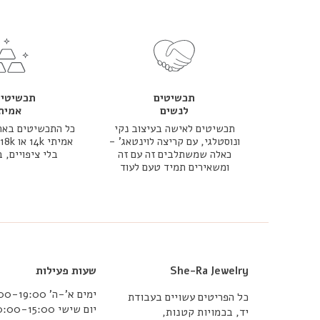
תכשיטים
תכשיטי 
לנשים
אמית
תכשיטים לאישה בעיצוב נקי
כל התכשיטים באת
ונוסטלגי, עם קריצה לוינטאג' -
כאלה שמשתלבים זה עם זה
בלי ציפויים, 
ומשאירים תמיד טעם לעוד
She-Ra Jewelry
שעות פעילות
ימים א’-ה’ 10:00-19:00
כל הפריטים עשויים בעבודת
יום שישי 10:00-15:00
יד, בכמויות קטנות,