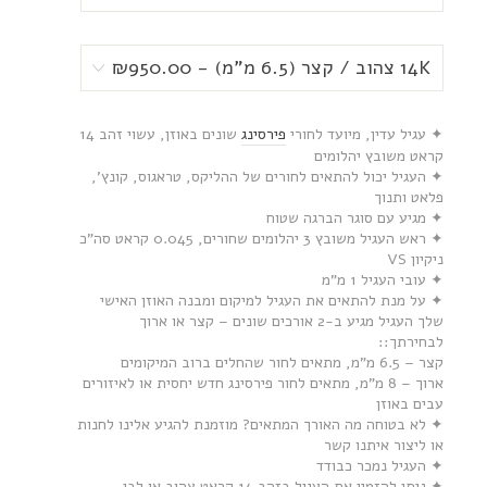
✦ עגיל עדין, מיועד לחורי
פירסינג
שונים באוזן, עשוי זהב 14
קראט משובץ יהלומים
✦ העגיל יכול להתאים לחורים של ההליקס, טראגוס, קונץ',
פלאט ותנוך
✦ מגיע עם סוגר הברגה שטוח
✦ ראש העגיל משובץ 3 יהלומים שחורים, 0.045 קראט סה”כ
ניקיון VS
✦ עובי העגיל 1 מ”מ
✦ על מנת להתאים את העגיל למיקום ומבנה האוזן האישי
שלך העגיל מגיע ב-2 אורכים שונים – קצר או ארוך
לבחירתך::
קצר – 6.5 מ”מ, מתאים לחור שהחלים ברוב המיקומים
ארוך – 8 מ”מ, מתאים לחור פירסינג חדש יחסית או לאיזורים
עבים באוזן
✦ לא בטוחה מה האורך המתאים? מוזמנת להגיע אלינו לחנות
או ליצור איתנו קשר
✦ העגיל נמכר כבודד
✦ ניתן להזמין את העגיל בזהב 14 קראט צהוב או לבן