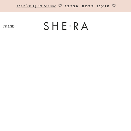
אופנהיימר 13 תל אביב
♡ הגענו לרמת אביב! ♡
השהה
מתנות