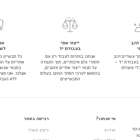
זהב
ייצור אתי
אח
י
בעבודת יד
לשנ
ר עשויים זהב
אנחנו בוחרות לעבוד רק עם
כל תכשיט מג
אמיתי 14k או 18k בעבודת יד -
חומרי גלם איכותיים, תוך הקפדה
אחריות על הת
בלי פשרות
על תנאי ייצור אתיים והוגנים,
בתנאי שנשמר
בהתאם לערכי הסחר ההוגן בעולם
אצלנו. אנו מצי
התכשיטים
ללא הגבל
מי אנחנו?
רכישה באתר
אודות
גיפט קארד